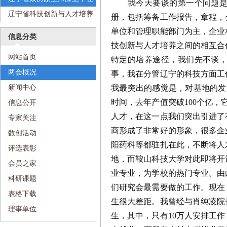
我今天要谈的第一个问题是研
立大会暨第一次会员代表大会
辽宁省科技创新与人才培养研
辽宁省科技创新与人才培养
册，包括筹备工作报告，章程，
上的讲话
究会成立大会暨第一次会员代
研究会理事长、辽宁科技学院
单位和管理职能部门为主，企业
信息分类
表大会上的讲话
党委书记温景文在辽宁省科技
技创新与人才培养之间的相互合
网站首页
特定的培养途径，我们先不谈
创新与人才培养研究会成立大
两会概况
事，我在分管辽宁的科技方面工
会上的讲话
新闻中心
我最突出的感觉是，对基地的发
时间，去年产值突破100个亿，
信息公开
人才，在这一点我们突出引进了
专家关注
商形成了非常好的形象，很多企
数创活动
阳药科等都驻扎在此，不断将人
评选表彰
地，而鞍山科技大学对此即将开
会员之家
业专业，为学校的热门专业。由
科研课题
们研究会最需要做的工作。现在
表格下载
生很大差距。我曾经与肖纯凌院
理事单位
生，其中，只有10万人安排工