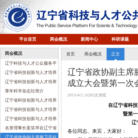
平台首页
两会概况
新闻中心
科研课题
两会概况
首页
两会概况
正文
辽宁科技与人才公众服务平
辽宁省政协副主席
台简介
辽宁省科技创新与人才培养
成立大会暨第一次
研究会成立大会暨会员代表大
辽宁省科技创新与人才培养
会纪念册
研究会简介
青年科学杂志社简介
2013/4/2
| 6282次浏览
辽宁省科技创新与人才培养
在辽宁省科技创新与人
研究会现任领导
辽宁省科技创新与人才培养
暨第一次会员代
研究会组织机构
辽宁省科技创新与人才培养
辽宁省政协副主
研究会章程
名誉理事长姜笑琴在辽宁省
各位同志、来宾，大家好：
科技创新与人才培养研究会成
辽宁省政协副主席滕卫平在