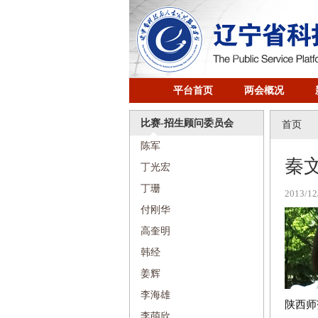
平台首页
两会概况
比赛-招生顾问委员会
首页
陈军
秦
丁光宏
丁珊
2013/12
付刚华
高奎明
韩经
姜辉
李海雄
陕西师
李萌欣