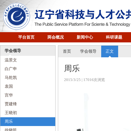
平台首页
两会概况
新闻中心
科研课题
学会领导
首页
学会领导
正文
温景文
周乐
​白广申
马乾凯
2015/3/25
| 17016次浏览
袁国
宫华
贾建锋
王晓初
周乐
徐晓民