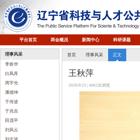
平台首页
两会概况
新闻中心
科研课题
理事风采
首页
理事风采
正文
李铁华
王秋萍
白凤库
周宇光
2020/9/25
| 6062次浏览
潘德坤
于传波
于兆吉
​田茂平
刘风云
刘志波