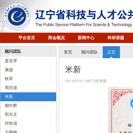
平台首页
两会概况
新闻中心
科研课题
顾问团队
首页
顾问团队
正文
姜笑琴
米新
康捷
耿军
2013/8/10
| 16073次浏览
周浩波
米新
都向辉
​郭兴文
何钦成
方晓林