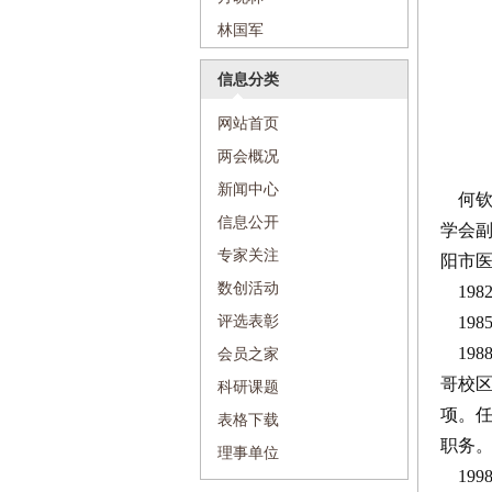
林国军
信息分类
网站首页
两会概况
新闻中心
何
信息公开
学会
专家关注
阳市
数创活动
198
评选表彰
198
19
会员之家
哥校
科研课题
项。
表格下载
职务
理事单位
199