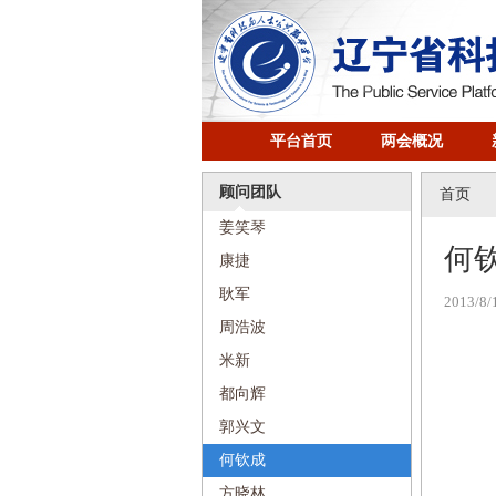
平台首页
两会概况
顾问团队
首页
姜笑琴
何
康捷
耿军
2013/8/
周浩波
米新
都向辉
​郭兴文
何钦成
方晓林