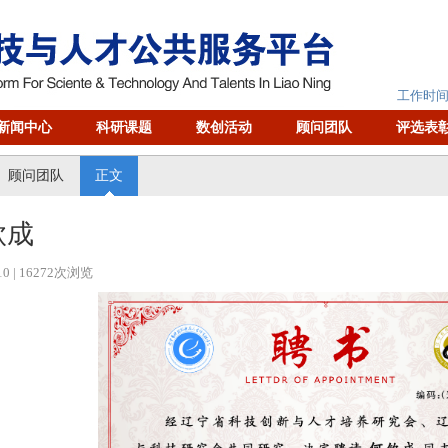
工作时间：
新闻中心
科研课题
数创活动
顾问团队
评选表
顾问团队
正文
钦成
10
| 16272次浏览