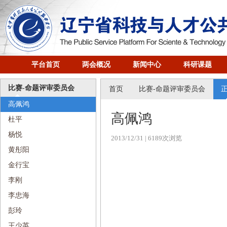
平台首页
两会概况
新闻中心
科研课题
比赛-命题评审委员会
首页
比赛-命题评审委员会
高佩鸿
高佩鸿
杜平
杨悦
2013/12/31
| 6189次浏览
黄彤阳
金行宝
李刚
李忠海
彭玲
王少英