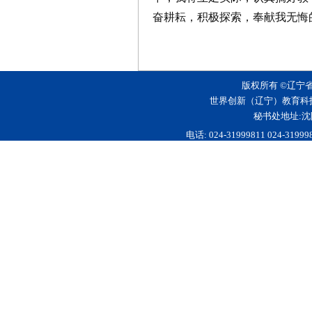
奋耕耘，积极探索，奉献我无悔
版权所有 ©辽宁
世界创新（辽宁）教育科
秘书处地址:沈
电话: 024-31999811 024-3199