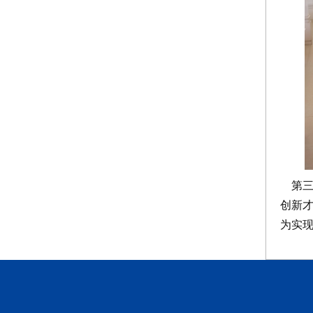
第三
创新
为实