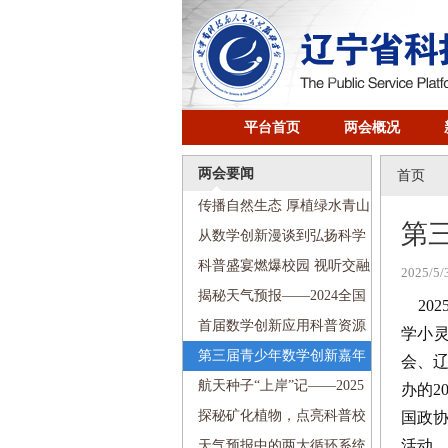
平台首页
两会概况
两会要闻
首页
传播自然生态 厚植绿水青山
第
——2024全国科普日活动走进
从数学创新漫谈到弘扬科学
沈阳铁路第五小学
家精神——2024全国科普日活
科普盛宴燃爆校园 视听交融
2025/5/
动走进南京九校
畅游科技——2024全国科普日
揭秘天气预报——2024全国
202
活动走进河北街第二小学
科普日活动走进文艺二校新宁
首届数学创新应用科普资源
学小
小学
创作展示交流活动顺利举行
第三届青少年数学创新嘉年
会、
华盛大启幕
航天种子“上岸”记——2025
办的2
全国科技周“传递科学梦想”科
探秘矿化植物，点亮科普校
国政
活动
普进校园活动走进珠江街第五
园——2025全国科技周“传递科
天气预报中的两大循环系统