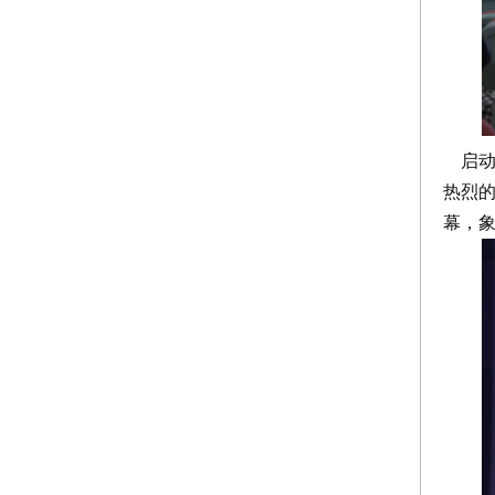
启动
热烈
幕，