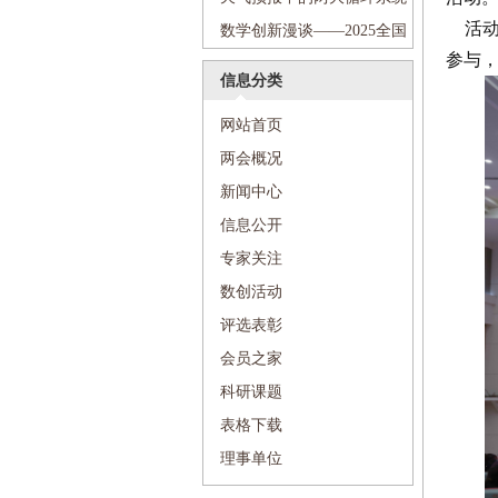
活动作
小学
学梦想”科普进校园活动走进沈
——2025全国科技周“传递科学
数学创新漫谈——2025全国
参与
阳市第七中学
梦想”科普进校园活动走进沈阳
科技周“传递科学梦想”科普进
信息分类
市第七中学
校园活动走进和平区和平大街
网站首页
第一小学
两会概况
新闻中心
信息公开
专家关注
数创活动
评选表彰
会员之家
科研课题
表格下载
理事单位