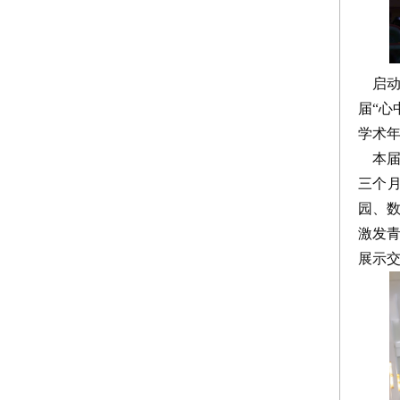
启动
届“心
学术
本届
三个
园、
激发
展示