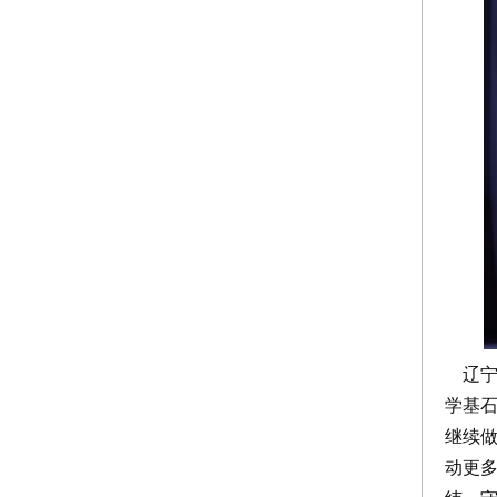
辽宁
学基
继续
动更