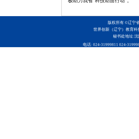
极助力我省“科技助苗行动”。
版权所有 ©辽宁
世界创新（辽宁）教育科
秘书处地址:沈
电话: 024-31999811 024-3199