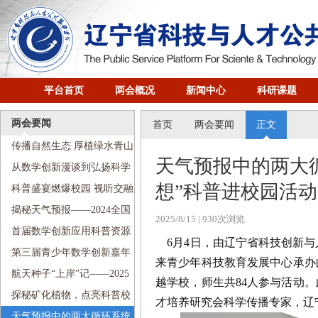
平台首页
两会概况
新闻中心
科研课题
两会要闻
首页
两会要闻
正文
传播自然生态 厚植绿水青山
天气预报中的两大循
——2024全国科普日活动走进
从数学创新漫谈到弘扬科学
想”科普进校园活
沈阳铁路第五小学
家精神——2024全国科普日活
科普盛宴燃爆校园 视听交融
动走进南京九校
畅游科技——2024全国科普日
揭秘天气预报——2024全国
2025/8/15
| 930次浏览
活动走进河北街第二小学
科普日活动走进文艺二校新宁
首届数学创新应用科普资源
6月4日，由辽宁省科技创新与
小学
创作展示交流活动顺利举行
第三届青少年数学创新嘉年
来青少年科技教育发展中心承办的
华盛大启幕
航天种子“上岸”记——2025
越学校，师生共84人参与活动
全国科技周“传递科学梦想”科
探秘矿化植物，点亮科普校
才培养研究会科学传播专家，辽
普进校园活动走进珠江街第五
园——2025全国科技周“传递科
天气预报中的两大循环系统