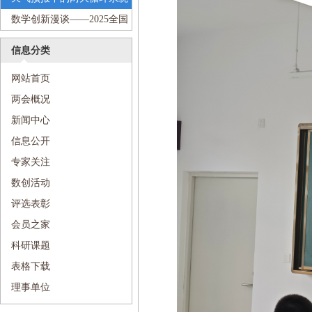
小学
学梦想”科普进校园活动走进沈
——2025全国科技周“传递科学
数学创新漫谈——2025全国
阳市第七中学
梦想”科普进校园活动走进沈阳
科技周“传递科学梦想”科普进
信息分类
市第七中学
校园活动走进和平区和平大街
网站首页
第一小学
两会概况
新闻中心
信息公开
专家关注
数创活动
评选表彰
会员之家
科研课题
表格下载
理事单位