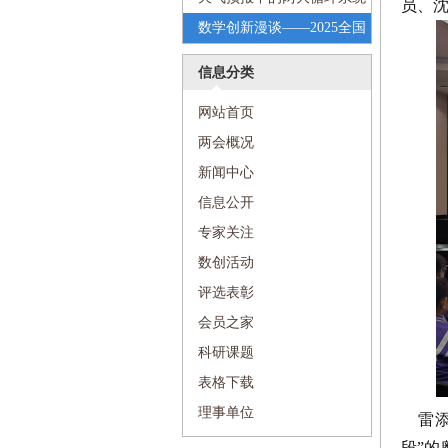
员、
小学
学梦想”科普进校园活动走进沈
——2025全国科技周“传递科学
数学创新漫谈——2025全国
阳市第七中学
梦想”科普进校园活动走进沈阳
科技周“传递科学梦想”科普进
信息分类
市第七中学
校园活动走进和平区和平大街
网站首页
第一小学
两会概况
新闻中心
信息公开
专家关注
数创活动
评选表彰
会员之家
科研课题
表格下载
理事单位
雷添
段”