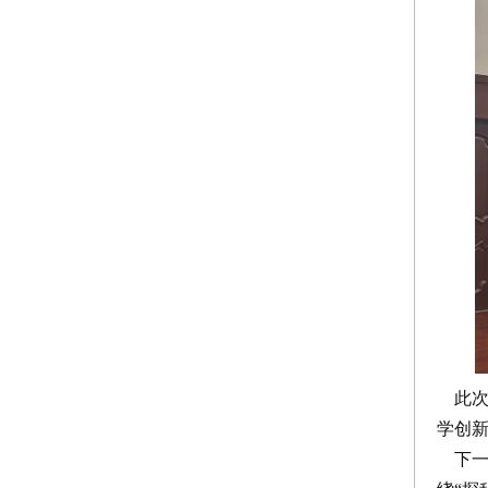
此次
学创
下一