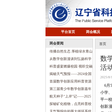
平台首页
两会概况
两会要闻
首页
传播自然生态 厚植绿水青山
数
——2024全国科普日活动走进
从数学创新漫谈到弘扬科学
活
沈阳铁路第五小学
家精神——2024全国科普日活
科普盛宴燃爆校园 视听交融
动走进南京九校
畅游科技——2024全国科普日
揭秘天气预报——2024全国
2025/8/
活动走进河北街第二小学
科普日活动走进文艺二校新宁
首届数学创新应用科普资源
6月
小学
创作展示交流活动顺利举行
第三届青少年数学创新嘉年
小学、
华盛大启幕
航天种子“上岸”记——2025
平一校
全国科技周“传递科学梦想”科
探秘矿化植物，点亮科普校
创新
普进校园活动走进珠江街第五
园——2025全国科技周“传递科
天气预报中的两大循环系统