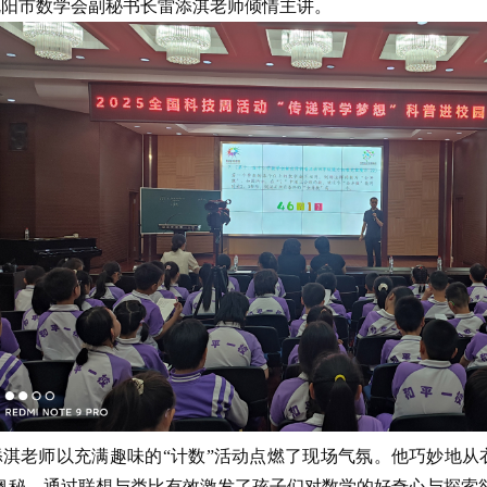
沈阳市数学会副秘书长雷添淇老师倾情主讲。
淇老师以充满趣味的“计数”活动点燃了现场气氛。他巧妙地从
的奥秘，通过联想与类比有效激发了孩子们对数学的好奇心与探索