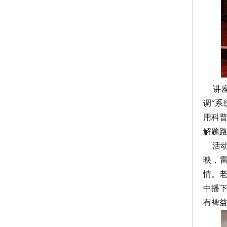
讲座
调“系
用科普
解题
活动
映，
情。
中播
有裨