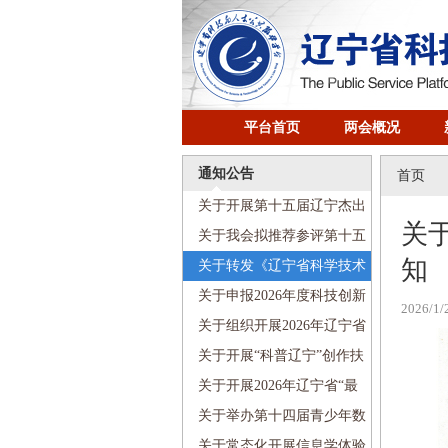
平台首页
两会概况
通知公告
首页
关于开展第十五届辽宁杰出
关
科技青年奖评选工作的通知
关于我会拟推荐参评第十五
知
届辽宁杰出科技青年奖人选的
关于转发《辽宁省科学技术
公示
协会优化营商环境若干举措》
关于申报2026年度科技创新
2026/1/
的通知
智库项目的通知
关于组织开展2026年辽宁省
首席科学传播专家遴选聘任工
关于开展“科普辽宁”创作扶
作的通知
持计划项目申报工作的通知
关于开展2026年辽宁省“最
美科技工作者”宣传选树活动的
关于举办第十四届青少年数
通知
学创新营的通知
关于常态化开展信息学体验