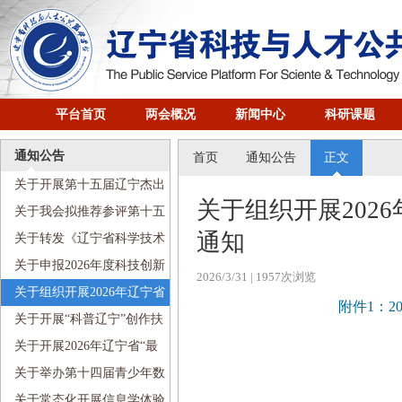
平台首页
两会概况
新闻中心
科研课题
通知公告
首页
通知公告
正文
关于开展第十五届辽宁杰出
关于组织开展202
科技青年奖评选工作的通知
关于我会拟推荐参评第十五
通知
届辽宁杰出科技青年奖人选的
关于转发《辽宁省科学技术
公示
协会优化营商环境若干举措》
关于申报2026年度科技创新
2026/3/31
| 1957次浏览
的通知
智库项目的通知
关于组织开展2026年辽宁省
附件1：
首席科学传播专家遴选聘任工
关于开展“科普辽宁”创作扶
作的通知
持计划项目申报工作的通知
关于开展2026年辽宁省“最
美科技工作者”宣传选树活动的
关于举办第十四届青少年数
通知
学创新营的通知
关于常态化开展信息学体验