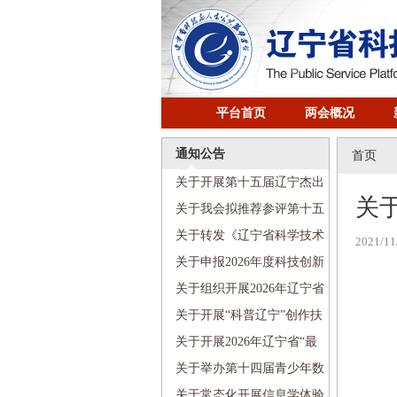
平台首页
两会概况
通知公告
首页
关于开展第十五届辽宁杰出
关
科技青年奖评选工作的通知
关于我会拟推荐参评第十五
届辽宁杰出科技青年奖人选的
关于转发《辽宁省科学技术
2021/11
公示
协会优化营商环境若干举措》
关于申报2026年度科技创新
的通知
智库项目的通知
关于组织开展2026年辽宁省
首席科学传播专家遴选聘任工
关于开展“科普辽宁”创作扶
作的通知
持计划项目申报工作的通知
关于开展2026年辽宁省“最
美科技工作者”宣传选树活动的
关于举办第十四届青少年数
通知
学创新营的通知
关于常态化开展信息学体验