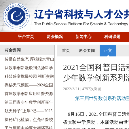
平台首页
两会概况
新闻中心
科研课题
两会要闻
首页
两会要闻
正文
传播自然生态 厚植绿水青山
2021全国科普日
——2024全国科普日活动走进
从数学创新漫谈到弘扬科学
少年数学创新系列
沈阳铁路第五小学
家精神——2024全国科普日活
科普盛宴燃爆校园 视听交融
动走进南京九校
畅游科技——2024全国科普日
揭秘天气预报——2024全国
2022/2/21
| 4757次浏览
活动走进河北街第二小学
科普日活动走进文艺二校新宁
首届数学创新应用科普资源
第三届世界数创系列活动
小学
创作展示交流活动顺利举行
第三届青少年数学创新嘉年
华盛大启幕
航天种子“上岸”记——2025
9月
16日，2021全国科普
全国科技周“传递科学梦想”科
探秘矿化植物，点亮科普校
省实验中学启动，本届活动由世
普进校园活动走进珠江街第五
园——2025全国科技周“传递科
天气预报中的两大循环系统