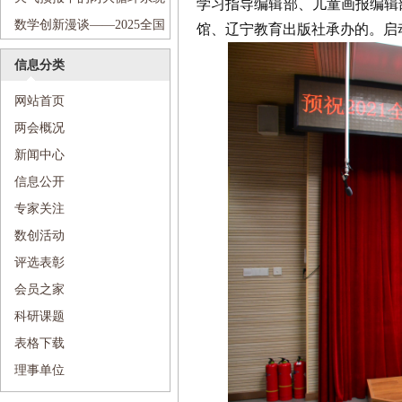
学习指导编辑部、儿童画报编辑
小学
学梦想”科普进校园活动走进沈
——2025全国科技周“传递科学
数学创新漫谈——2025全国
馆、辽宁教育出版社承办的。启
阳市第七中学
梦想”科普进校园活动走进沈阳
科技周“传递科学梦想”科普进
信息分类
市第七中学
校园活动走进和平区和平大街
网站首页
第一小学
两会概况
新闻中心
信息公开
专家关注
数创活动
评选表彰
会员之家
科研课题
表格下载
理事单位