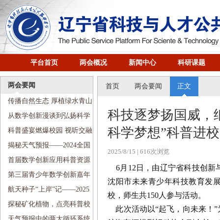
平台首页
两会概况
新闻中心
科研课题
两会要闻
首页
两会要闻
正文
传播自然生态 厚植绿水青山
科技逐梦扬国威，纸
——2024全国科普日活动走进
从数学创新漫谈到弘扬科学
科学梦想”科普进
沈阳铁路第五小学
家精神——2024全国科普日活
科普盛宴燃爆校园 视听交融
动走进南京九校
畅游科技——2024全国科普日
揭秘天气预报——2024全国
2025/8/15
| 616次浏览
活动走进河北街第二小学
科普日活动走进文艺二校新宁
首届数学创新应用科普资源
6月12日，由辽宁省科技创新
小学
创作展示交流活动顺利举行
第三届青少年数学创新嘉年
沈阳市未来青少年科技教育发展
华盛大启幕
航天种子“上岸”记——2025
校，师生共150人参与活动。
全国科技周“传递科学梦想”科
探秘矿化植物，点亮科普校
此次活动以“起飞，向未来！”
普进校园活动走进珠江街第五
园——2025全国科技周“传递科
天气预报中的两大循环系统