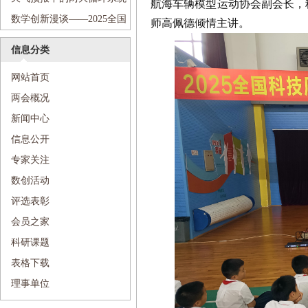
航海车辆模型运动协会副会长，
小学
学梦想”科普进校园活动走进沈
——2025全国科技周“传递科学
数学创新漫谈——2025全国
师高佩德倾情主讲。
阳市第七中学
梦想”科普进校园活动走进沈阳
科技周“传递科学梦想”科普进
信息分类
市第七中学
校园活动走进和平区和平大街
网站首页
第一小学
两会概况
新闻中心
信息公开
专家关注
数创活动
评选表彰
会员之家
科研课题
表格下载
理事单位